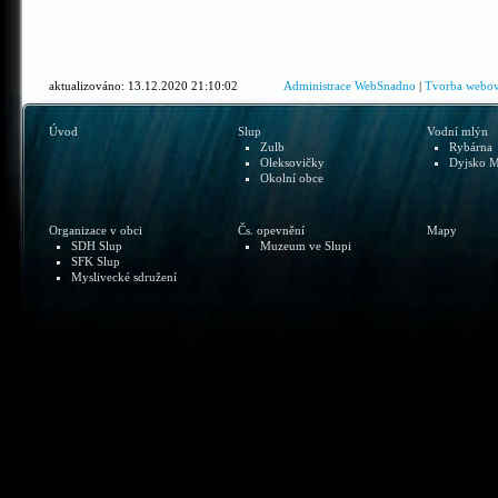
aktualizováno: 13.12.2020 21:10:02
Administrace WebSnadno
|
Tvorba webov
Úvod
Slup
Vodní mlýn
Zulb
Rybárna
Oleksovičky
Dyjsko M
Okolní obce
Organizace v obci
Čs. opevnění
Mapy
SDH Slup
Muzeum ve Slupi
SFK Slup
Myslivecké sdružení