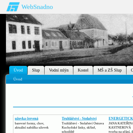
WebSnadno
Úvod
Slup
Vodní mlýn
Kostel
MŠ a ZŠ Slup
O
Úvod
užovka červená
Truhlářství - Stolařství
ENERGETICK
barevné formy, chov,
Truhlářství - Stolařství Ostrava
JANA KATEŘIN
aktuální nabídka užovek
Kuchyňské linky, skříně,
KASTNEROVÁ
schodiště
tvorba na přání, i