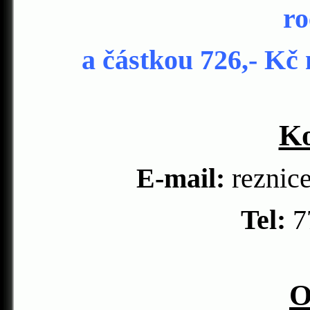
ro
a částkou 726,- Kč 
Ko
E-mail:
reznic
Tel:
7
O