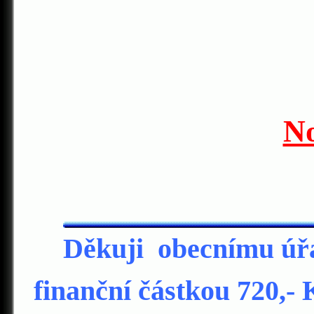
No
Děkuji obecnímu úřad
finanční částkou 720,- 