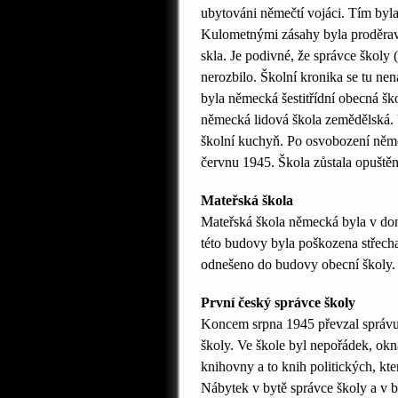
ubytováni němečtí vojáci. Tím byla
Kulometnými zásahy byla proděravěn
skla. Je podivné, že správce školy 
nerozbilo. Školní kronika se tu ne
byla německá šestitřídní obecná šk
německá lidová škola zemědělská. V
školní kuchyň. Po osvobození němeč
červnu 1945. Škola zůstala opuštěna
Mateřská škola
Mateřská škola německá byla v domě
této budovy byla poškozena střecha
odnešeno do budovy obecní školy.
První český správce školy
Koncem srpna 1945 převzal správu š
školy. Ve škole byl nepořádek, okn
knihovny a to knih politických, kt
Nábytek v bytě správce školy a v b