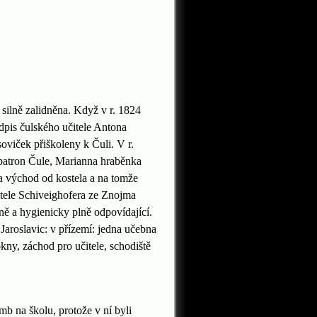
 silně zalidněna. Když v r. 1824
odpis čulského učitele Antona
oviček přiškoleny k Čuli. V r.
l patron Čule, Marianna hraběnka
 na východ od kostela a na tomže
itele Schiveighofera ze Znojma
ě a hygienicky plně odpovídající.
 Jaroslavic: v přízemí: jedna učebna
kny, záchod pro učitele, schodiště
mb na školu, protože v ní byli