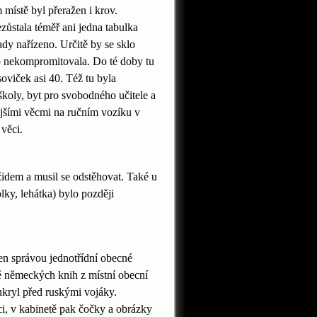
 místě byl přeražen i krov.
ůstala téměř ani jedna tabulka
ady nařízeno. Určitě by se sklo
ho nekompromitovala. Do té doby tu
oviček asi 40. Též tu byla
školy, byt pro svobodného učitele a
ějšími věcmi na ručním vozíku v
 věci.
židem a musil se odstěhovat. Také u
lky, lehátka) bylo později
en správou jednotřídní obecné
ně německých knih z místní obecní
ukryl před ruskými vojáky.
ci, v kabinetě pak čočky a obrázky