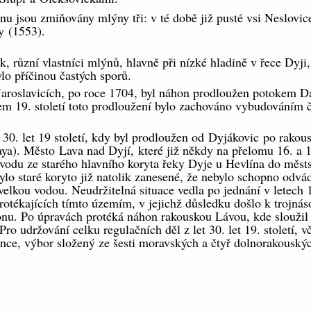
onu jsou zmiňovány mlýny tři: v té době již pusté vsi Neslovi
y
(1553).
k, různí vlastníci mlýnů, hlavně při nízké hladině v řece Dyj
lo příčinou častých sporů.
aroslavicích, po roce 1704, byl náhon prodloužen potokem Da
m 19. století toto prodloužení bylo zachováno vybudováním čá
30. let 19 století, kdy byl prodloužen od
Dyjákovic
po rakou
aya
). Město
Lava nad Dyjí
, které již někdy na přelomu 16. a 1
vodu ze starého hlavního koryta řeky Dyje u Hevlína do měst
ylo staré koryto již natolik zanesené, že nebylo schopno odv
t velkou vodou. Neudržitelná situace vedla po jednání v letec
otékajících tímto územím, v jejichž důsledku došlo k trojn
onu. Po úpravách protéká náhon rakouskou Lávou, kde sloužil
o udržování celku regulačních děl z let 30. let 19. století, 
nce, výbor složený ze šesti moravských a čtyř dolnorakouskýc