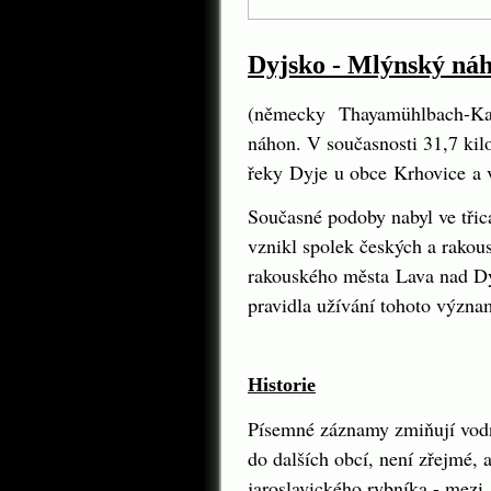
Dyjsko - Mlýnský ná
(
německy
Thayamühlbach-Ka
náhon. V současnosti 31,7 kil
řeky
Dyje
u obce
Krhovice
a 
Současné podoby nabyl ve třicá
vznikl spolek českých a rako
rakouského města
Lava nad D
pravidla užívání tohoto význ
Historie
Písemné záznamy zmiňují vod
do dalších obcí, není zřejmé,
jaroslavického rybníka - mezi