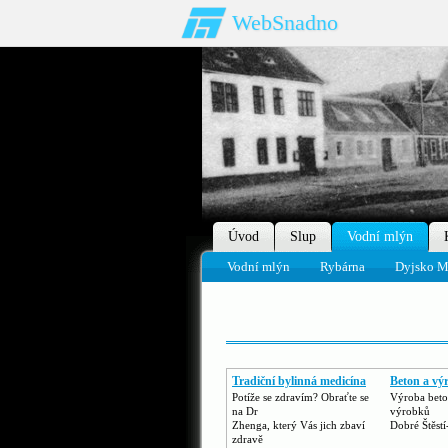
WebSnadno
Úvod
Slup
Vodní mlýn
Vodní mlýn
Rybárna
Dyjsko M
Tradiční bylinná medicína
Beton a vý
Potíže se zdravím? Obraťte se
Výroba beto
na Dr
výrobků
Zhenga, který Vás jich zbaví
Dobré Štěst
zdravě