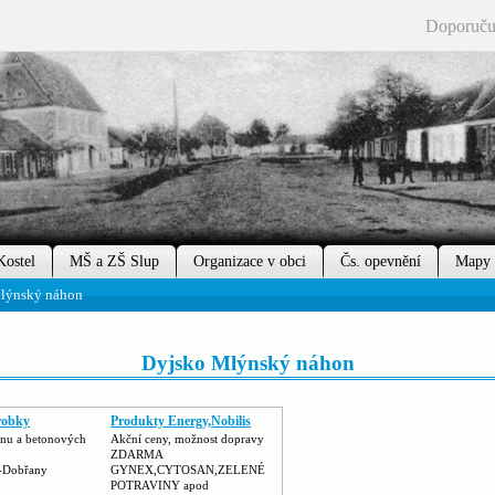
Doporuču
Kostel
MŠ a ZŠ Slup
Organizace v obci
Čs. opevnění
Mapy
lýnský náhon
Dyjsko Mlýnský náhon
robky
Produkty Energy,Nobilis
nu a betonových
Akční ceny, možnost dopravy
ZDARMA
í-Dobřany
GYNEX,CYTOSAN,ZELENÉ
POTRAVINY apod