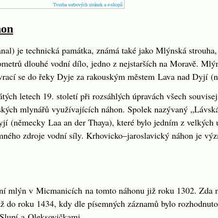
Tvorba webových stránek a e-shopů
hon
nal
) je technická památka, známá také jako Mlýnská strouha,
ometrů dlouhé vodní dílo, jedno z nejstarších na Moravě. Ml
vrací se do řeky Dyje za rakouským městem
Lava nad Dyjí
(
tých letech 19. století při rozsáhlých úpravách všech souvise
uských mlynářů využívajících náhon. Spolek nazývaný „Lávsk
yjí
(
německy
Laa an der Thaya
), které bylo jedním z velkých
amného zdroje vodní síly. Krhovicko–jaroslavický náhon je v
ní mlýn v
Micmanicích
na tomto náhonu již roku 1302. Zda n
 až do roku 1434, kdy dle písemných záznamů bylo rozhodnuto
Slupí
a
Oleksovičkami
.