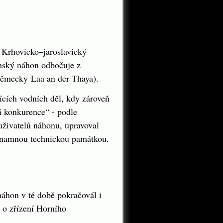
 Krhovicko–jaroslavický
ýnský náhon odbočuje z
německy
Laa an der Thaya
).
jících vodních děl, kdy zároveň
á konkurence“ - podle
 uživatelů náhonu, upravoval
ýznamnou technickou památkou
.
áhon v té době pokračovál i
 o zřízení Horního