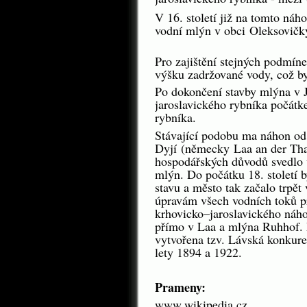
V 16. století již na tomto náh
vodní mlýn v obci
Oleksovičk
Pro zajištění stejných podmíne
výšku zadržované vody, což by
Po dokončení stavby mlýna v J
jaroslavického rybníka počátke
rybníka.
Stávající podobu ma náhon od 
Dyjí
(
německy
Laa an der Th
hospodářských důvodů svedlo 
mlýn. Do počátku 18. století b
stavu a město tak začalo trpě
úpravám všech vodních toků pr
krhovicko–jaroslavického náh
přímo v Laa a mlýna Ruhhof. Pr
vytvořena tzv. Lávská konkure
lety 1894 a 1922.
Prameny:
www.wikipedia.cz