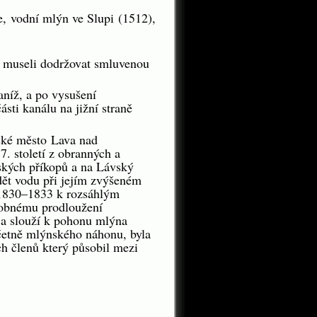
ce,
vodní mlýn ve Slupi
(1512),
i, museli dodržovat smluvenou
níž, a po vysušení
sti kanálu na jižní straně
ské město
Lava nad
7. století z obranných a
ských příkopů a na Lávský
ádět vodu při jejím zvýšeném
h 1830–1833 k rozsáhlým
ásobnému prodloužení
 a slouží k pohonu mlýna
včetně mlýnského náhonu, byla
h členů který působil mezi