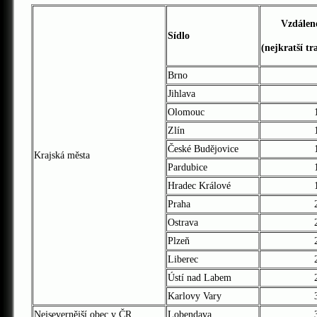
Vzdálenos
Sídlo
(nejkratší tra
Brno
Jihlava
Olomouc
Zlín
České Budějovice
Krajská města
Pardubice
Hradec Králové
Praha
Ostrava
Plzeň
Liberec
Ústí nad Labem
Karlovy Vary
Nejsevernější obec v ČR
Lobendava