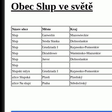
Obec Slup ve světě
Název obce
Město
Kraj
Slup
Garwolin
Mazowieckie
Slup
Sroda Slaska
Dolnoslaskie
Slup
Grudziadz I
Kujawsko-Pomorskie
Slup
Dzialdowo
Warminsko-Mazurskie
Slup
Javor
Dolnoslaskie
Slup
Slupski mlyn
Grudziadz I
Kujawsko-Pomorskie
ulice Slupská
Plzeň
Plzeňský
ulice Na slupi
Praha
Středočeský