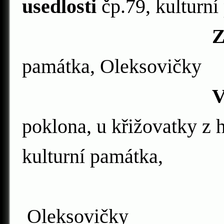
usedlosti
čp.79, kulturn
Z
památka, Oleksovičky
Výklenková
poklona, u křižovatky z 
kulturní památka,
Oleksovič