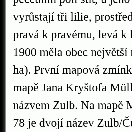
vyrůstají tři lilie, prost
pravá k pravému, levá k 
1900 měla obec největší 
ha). První mapová zmínka
mapě Jana Kryštofa Mülle
názvem Zulb. Na mapě M
78 je dvojí název Zulb/Č