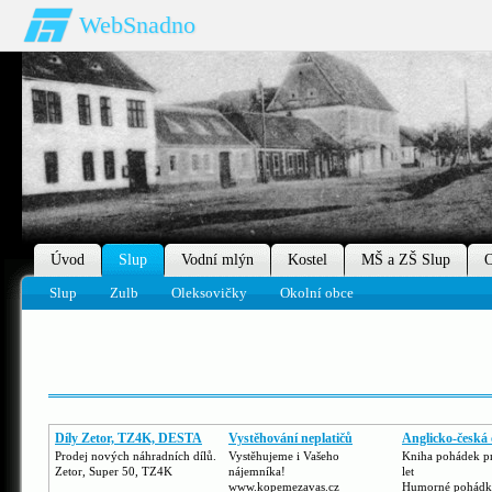
WebSnadno
Úvod
Slup
Vodní mlýn
Kostel
MŠ a ZŠ Slup
O
Slup
Zulb
Oleksovičky
Okolní obce
Díly Zetor, TZ4K, DESTA
Vystěhování neplatičů
Anglicko-česká 
Prodej nových náhradních dílů.
Vystěhujeme i Vašeho
Kniha pohádek pr
Zetor, Super 50, TZ4K
nájemníka!
let
www.kopemezavas.cz
Humorné pohádk