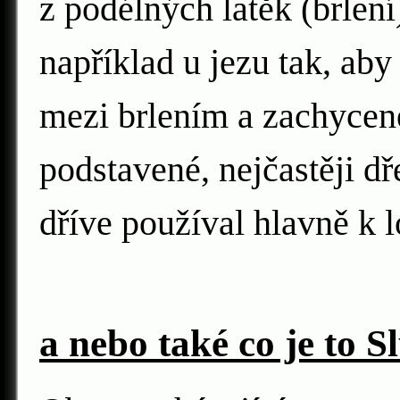
z podélných latěk (brlení
například u jezu tak, aby
mezi brlením a zachycen
podstavené, nejčastěji dř
dříve používal hlavně k 
a nebo také co je to S