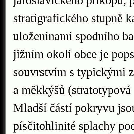
jaroslavického příkopu, 
stratigrafického stupně k
uloženinami spodního ba
jižním okolí obce je pop
souvrstvím s typickými 
a měkkýšů (stratotypová l
Mladší částí pokryvu jsou
písčitohlinité splachy p