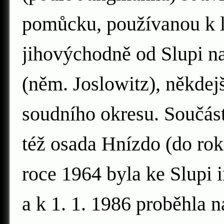
pomůcku, používanou k l
jihovýchodně od Slupi na
(něm. Joslowitz), někdejš
soudního okresu. Součást
též osada Hnízdo (do ro
roce 1964 byla ke Slupi
a k 1. 1. 1986 proběhla 