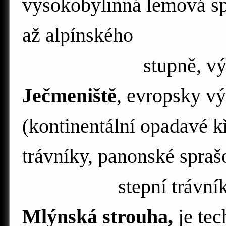
vysokobylinná lemová sp
až alpínského
stupně, výskyt kl
Ječmeniště
, evropsky v
(kontinentální opadavé k
trávníky, panonské spra
stepní trávník
Mlýnská strouha,
je te