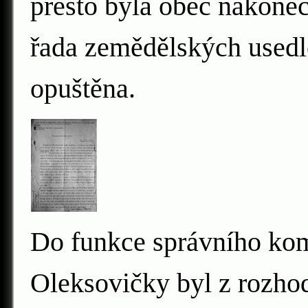
přesto byla obec nakonec 
řada zemědělských usedlo
opuštěna.
Do funkce správního kom
Oleksovičky byl z rozho