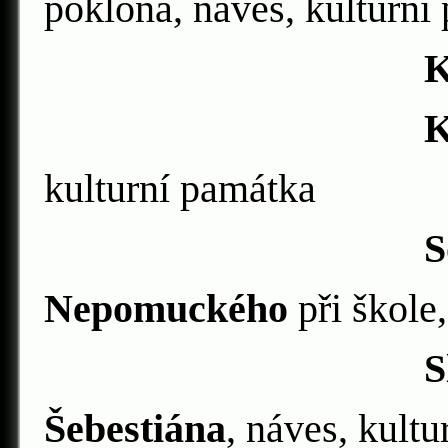
poklona, náves, kulturní
Krucif
Krucif
kulturní památka
Socha sv.
Nepomuckého
při škole
Sloup se s
Šebestiána
, náves, kult