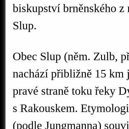
biskupství brněnského z 
Slup.
Obec Slup (něm. Zulb, p
nachází přibližně 15 km
pravé straně toku řeky Dy
s Rakouskem. Etymologi
(podle Jungmanna) souvi