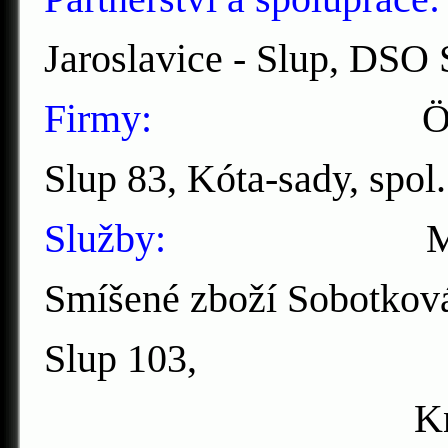
Jaroslavice - Slup, DSO 
Firmy:
Ö
Slup 83, Kóta-sady, spol.
Služby:
Mateřská š
Smíšené zboží Sobotková
Slup 103,
Knihovna + ve