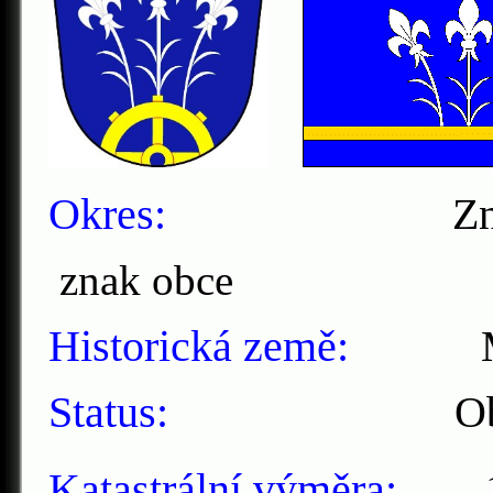
Okres:
Zn
znak
obce v
Historická země:
Mor
Status:
Obe
Katastrální výměra:
15