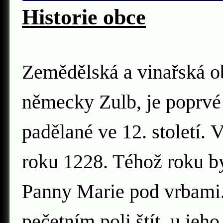
Historie obce
Zemědělská a vinařská ob
německy Zulb, je poprvé 
padělané ve 12. století.
V
roku 1228. Téhož roku by
Panny Marie pod vrbami.
pečetním poli štít, u je