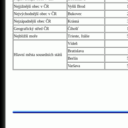
Nejjižnější obec v ČR
Vyšší Brod
Nejvýchodnější obec v ČR
Bukovec
Nejzápadnější obec ČR
Krásná
Geografický střed ČR
Číhošť
Nejbližší moře
Trieste, Itálie
Vídeň
Bratislava
Hlavní města sousedních států
Berlín
Varšava