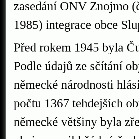
zasedání ONV Znojmo (č.
1985) integrace obce Sl
Před rokem 1945 byla Ču
Podle údajů ze sčítání ob
německé národnosti hlás
počtu 1367 tehdejších ob
německé většiny byla zř