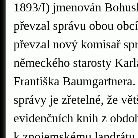
1893/I) jmenován Bohusl
převzal správu obou obcí 
převzal nový komisař sp
německého starosty Karl
Františka Baumgartnera. 
správy je zřetelné, že vě
evidenčních knih z obdob
k znojemskému landrátu 