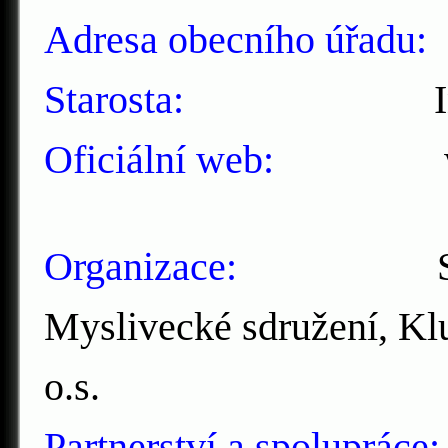
Adresa obecního úřadu:
S
Starosta:
Ing. Fra
Oficiální web:
www.
Organizace:
SDH Slu
Myslivecké sdružení, Kl
o.s.
Partnerství a spolupráce