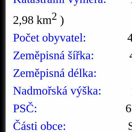
2
2,98
km
)
Počet obyvatel:
447 (
Zeměpisná šířka:
48°4
Zeměpisná délka:
16°
Nadmořská výška:
191
PSČ:
671 
Části obce:
Slup, O