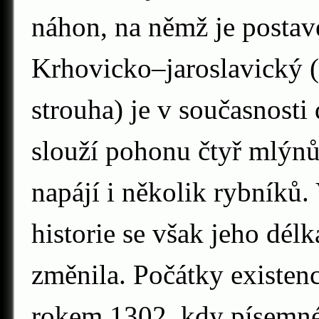
náhon, na němž je postav
Krhovicko–jaroslavický 
strouha) je v současnost
slouží pohonu čtyř mlýnů
napájí i několik rybníků.
historie se však jeho dél
změnila. Počátky existe
rokem 1302, kdy písemné