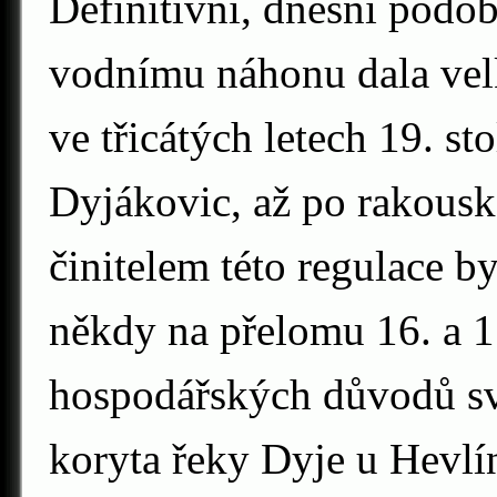
Definitivní, dnešní podo
vodnímu náhonu dala vel
ve třicátých letech 19. sto
Dyjákovic, až po rakous
činitelem této regulace b
někdy na přelomu 16. a 1
hospodářských důvodů sv
koryta řeky Dyje u Hevlí