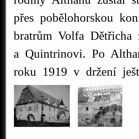
přes pobělohorskou konf
bratrům Volfa Dětřicha
a Quintrinovi. Po Alth
roku 1919 v držení ještě