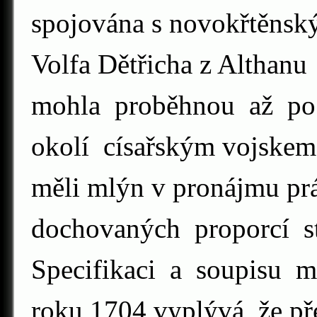
spojována s novokřtěnský
Volfa Dětřicha z Althan
mohla proběhnou až po 
okolí císařským vojskem
měli mlýn v pronájmu pr
dochovaných proporcí 
Specifikaci a soupisu 
roku 1704 vyplývá, že p