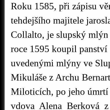
Roku 1585, při zápisu vě
tehdejšího majitele jaros
Collalto, je slupský mlý
roce 1595 koupil panství
uvedenými mlýny ve Slup
Mikuláše z Archu Bernar
Miloticích, po jeho úmrt
vdova Alena Berková z