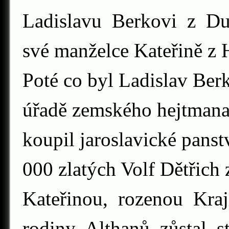
Ladislavu Berkovi z Dub
své manželce Kateřině z 
Poté co byl Ladislav Ber
úřadě zemského hejtmana
koupil jaroslavické pans
000 zlatých Volf Dětřich
Kateřinou, rozenou Kra
rodiny Althanů zůstal s