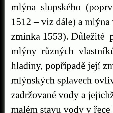
mlýna slupského (poprv
1512 – viz dále) a mlýna
zmínka 1553). Důležité
mlýny různých vlastník
hladiny, popřípadě její z
mlýnských splavech ovliv
zadržované vody a jejichž
malém stavu vody v řece D