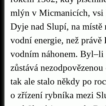
mlýn v Micmanicích, vsi l
Dyje nad Slupí, na místě
vodní energie, než právě
vodním náhonem. Byl–li n
zůstává nezodpovězenou 
tak ale stalo někdy po r
o zřízení rybníka mezi Sl