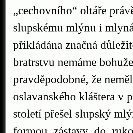
„cechovního“ oltáře práv
slupskému mlýnu i mlynář
přikládána značná důlež
bratrstvu nemáme bohužel 
pravděpodobné, že neměl
oslavanského kláštera v p
století přešel slupský ml
formou zástavy do ruk