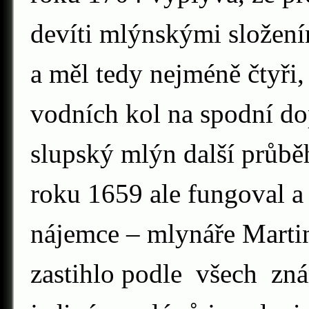
devíti mlýnskými složen
a měl tedy nejméně čtyři
vodních kol na spodní do
slupský mlýn další průběh
roku 1659 ale fungoval a
nájemce – mlynáře Martin
zastihlo podle všech zn