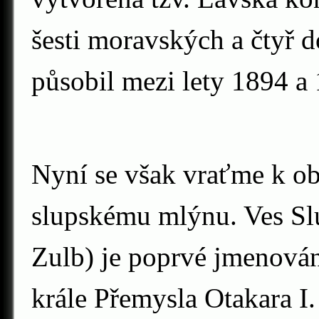
šesti moravských a čtyř 
působil mezi lety 1894 a
Nyní se však vraťme k ob
slupskému mlýnu. Ves Slu
Zulb) je poprvé jmenován
krále Přemysla Otakara I.