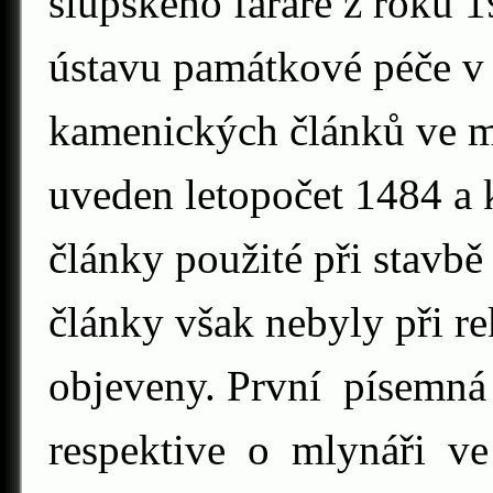
slupského faráře z roku 
ústavu památkové péče v
kamenických článků ve m
uveden letopočet 1484 a 
články použité při stavbě
články však nebyly při r
objeveny. První písem
respektive o mlynáři v