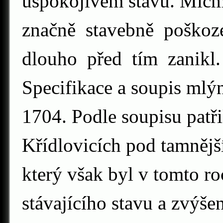
uspokojivém stavu. Mic
značně stavebně poško
dlouho před tím zanikl.
Specifikace a soupis mlý
1704. Podle soupisu patři
Křídlovicích pod tamnějš
který však byl v tomto ro
stávajícího stavu a zvýše