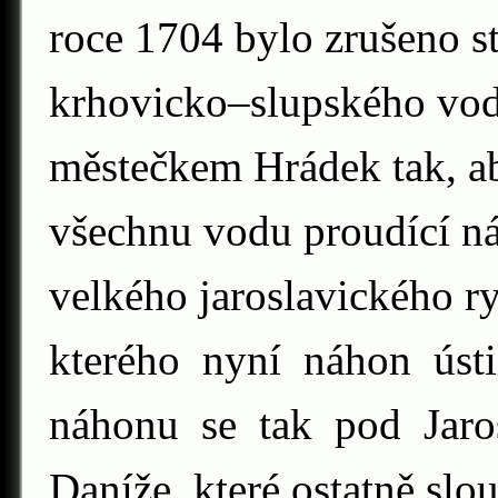
roce 1704 bylo zrušeno st
krhovicko–slupského vod
městečkem Hrádek tak, a
všechnu vodu proudící n
velkého jaroslavického r
kterého nyní náhon úst
náhonu se tak pod Jaros
Daníže, které ostatně slou