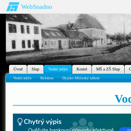
WebSnadno
Úvod
Slup
Vodní mlýn
Kostel
MŠ a ZŠ Slup
O
Vodní mlýn
Rybárna
Dyjsko Mlýnský náhon
Vo