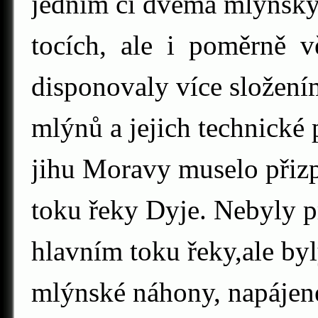
jedním či dvěma mlýnsk
tocích, ale i poměrně vě
disponovaly více složení
mlýnů a jejich technické
jihu Moravy muselo přizp
toku řeky Dyje. Nebyly p
hlavním toku řeky,ale by
mlýnské náhony, napájen