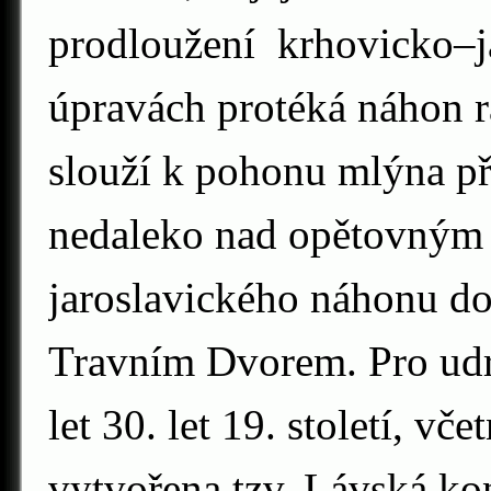
prodloužení krhovicko–
úpravách protéká náhon r
slouží k pohonu mlýna p
nedaleko nad opětovným
jaroslavického náhonu d
Travním Dvorem. Pro udrž
let 30. let 19. století, v
vytvořena tzv. Lávská ko