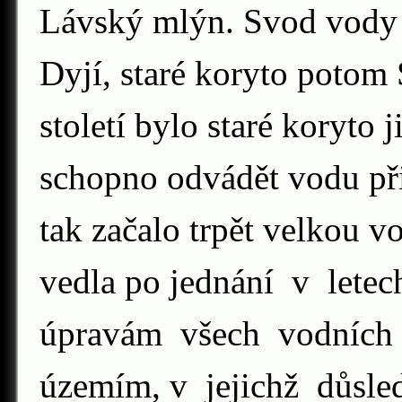
Lávský mlýn. Svod vody
Dyjí, staré koryto potom
století bylo staré koryto 
schopno odvádět vodu při
tak začalo trpět velkou v
vedla po jednání v let
úpravám všech vodních 
územím, v jejichž důsl