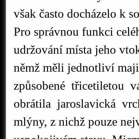
však často docházelo k s
Pro správnou funkci celé
udržování místa jeho vto
němž měli jednotliví maj
způsobené třicetiletou 
obrátila jaroslavická vrc
mlýny, z nichž pouze nejv