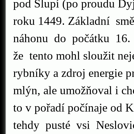
pod Slupí (po proudu Dyj
roku 1449. Základní sm
náhonu do počátku 16. s
že tento mohl sloužit nej
rybníky a zdroj energie 
mlýn, ale umožňoval i ch
to v pořadí počínaje od K
tehdy pusté vsi Neslov